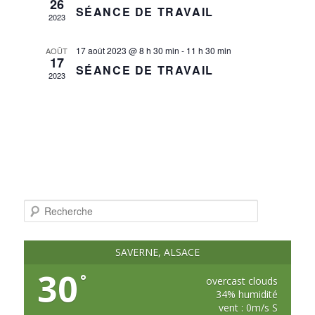
26
SÉANCE DE TRAVAIL
2023
17 août 2023 @ 8 h 30 min
-
11 h 30 min
AOÛT
17
SÉANCE DE TRAVAIL
2023
R
e
c
h
e
SAVERNE, ALSACE
r
c
30
°
h
overcast clouds
e
34% humidité
vent : 0m/s S