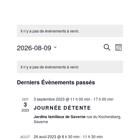
Il n’y a pas de évènements à venir.
Recherche
2026-08-09
Recherche
NAVIGATIO
Mois
et
Sélectionnez
DE
navigation
une
de
VUES
date.
Il n’y a pas de évènements à venir.
vues
ÉVÈNEMEN
Évènements
Derniers Évènements passés
3 septembre 2023 @ 11 h 00 min
-
17 h 00 min
SEP
3
JOURNÉE DÉTENTE
2023
Jardins familiaux de Saverne
rue du Kochersberg,
Saverne
26 août 2023 @ 8 h 30 min
-
11 h 30 min
AOÛT