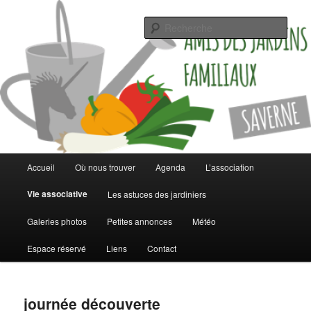
Jardinez malin
Rech
Les jardins familiaux de Saverne
Menu
Accueil
Où nous trouver
Agenda
L’association
Aller
Aller
principal
Vie associative
Les astuces des jardiniers
au
au
Galeries photos
Petites annonces
Météo
contenu
contenu
Espace réservé
Liens
Contact
principal
secondaire
journée découverte