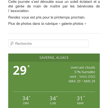
Cette journée s’est déroulée sous un soleil éclatant et a
été gérée de main de maître par les bénévoles de
l ‘association.
Rendez vous est pris pour le printemps prochain.
Plus de photos dans la rubrique « galerie photos »
R
e
c
h
e
SAVERNE, ALSACE
r
c
29
°
h
overcast clouds
e
37% humidité
vent : 1m/s OSO
MAX 29 • MIN 29
34
34
31
°
°
°
DIM
LUN
MAR