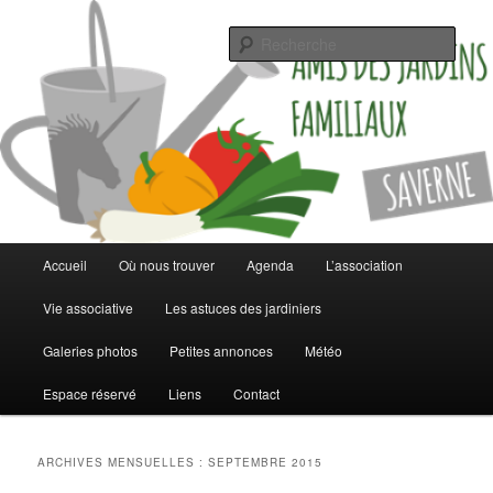
Jardinez malin
Rech
Les jardins familiaux de Saverne
Menu
Accueil
Où nous trouver
Agenda
L’association
Aller
Aller
principal
Vie associative
Les astuces des jardiniers
au
au
Galeries photos
Petites annonces
Météo
contenu
contenu
Espace réservé
Liens
Contact
principal
secondaire
ARCHIVES MENSUELLES :
SEPTEMBRE 2015