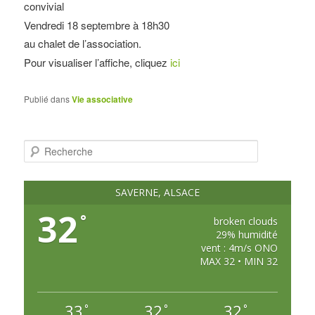
convivial
Vendredi 18 septembre à 18h30
au chalet de l’association.
Pour visualiser l’affiche, cliquez
ici
Publié dans
Vie associative
R
e
c
h
e
SAVERNE, ALSACE
r
c
32
°
h
broken clouds
e
29% humidité
vent : 4m/s ONO
MAX 32 • MIN 32
33
32
32
°
°
°