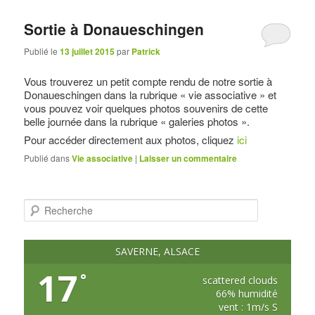
Sortie à Donaueschingen
Publié le
13 juillet 2015
par
Patrick
Vous trouverez un petit compte rendu de notre sortie à
Donaueschingen dans la rubrique « vie associative » et
vous pouvez voir quelques photos souvenirs de cette
belle journée dans la rubrique « galeries photos ».
Pour accéder directement aux photos, cliquez
ici
Publié dans
Vie associative
|
Laisser un commentaire
R
e
c
h
e
SAVERNE, ALSACE
r
c
17
°
h
scattered clouds
e
66% humidité
vent : 1m/s S