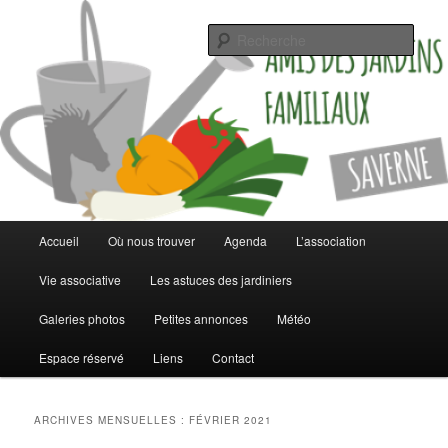
Jardinez malin
Rech
Les jardins familiaux de Saverne
Menu
Accueil
Où nous trouver
Agenda
L’association
Aller
Aller
principal
Vie associative
Les astuces des jardiniers
au
au
Galeries photos
Petites annonces
Météo
contenu
contenu
Espace réservé
Liens
Contact
principal
secondaire
ARCHIVES MENSUELLES :
FÉVRIER 2021