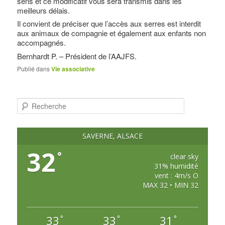
sens et ce modificatif vous sera transmis dans les
meilleurs délais.
Il convient de préciser que l’accès aux serres est interdit
aux animaux de compagnie et également aux enfants non
accompagnés.
Bernhardt P. – Président de l’AAJFS.
Publié dans
Vie associative
R
e
c
h
e
SAVERNE, ALSACE
r
c
32
°
h
clear sky
e
31% humidité
vent : 4m/s O
MAX 32 • MIN 32
33
33
31
°
°
°