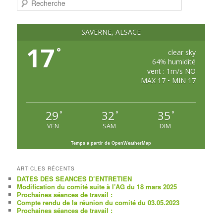
e
c
h
e
SAVERNE, ALSACE
r
c
17
°
h
clear sky
e
64% humidité
vent : 1m/s NO
MAX 17 • MIN 17
29
32
35
°
°
°
VEN
SAM
DIM
Temps à partir de OpenWeatherMap
ARTICLES RÉCENTS
DATES DES SEANCES D’ENTRETIEN
Modification du comité suite à l’AG du 18 mars 2025
Prochaines séances de travail :
Compte rendu de la réunion du comité du 03.05.2023
Prochaines séances de travail :