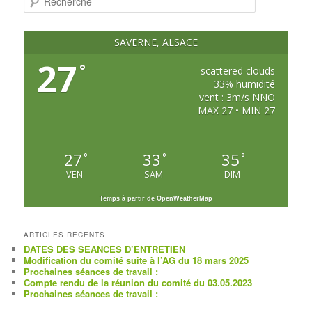
e
c
h
e
SAVERNE, ALSACE
r
c
27
°
h
scattered clouds
e
33% humidité
vent : 3m/s NNO
MAX 27 • MIN 27
27
33
35
°
°
°
VEN
SAM
DIM
Temps à partir de OpenWeatherMap
ARTICLES RÉCENTS
DATES DES SEANCES D’ENTRETIEN
Modification du comité suite à l’AG du 18 mars 2025
Prochaines séances de travail :
Compte rendu de la réunion du comité du 03.05.2023
Prochaines séances de travail :