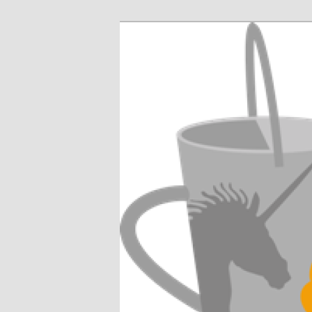
Jardinez malin
Les jardins f