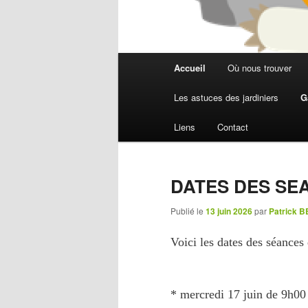
Menu
Accueil
Où nous trouver
Aller
Aller
principal
Les astuces des jardiniers
G
au
au
Liens
Contact
contenu
contenu
principal
secondaire
DATES DES SE
Publié le
13 juin 2026
par
Patrick
Voici les dates des séances
* mercredi 17 juin de 9h0