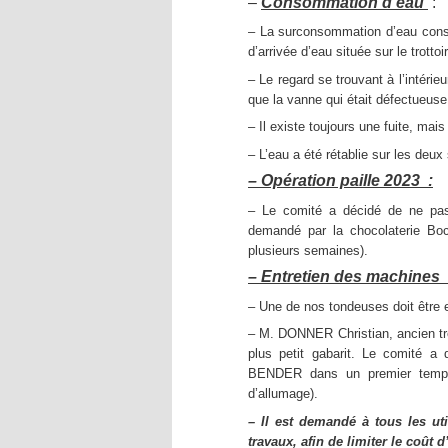
–
Consommation d’eau
:
– La surconsommation d’eau cons
d’arrivée d’eau située sur le trotto
– Le regard se trouvant à l’intérie
que la vanne qui était défectueuse
– Il existe toujours une fuite, ma
– L’eau a été rétablie sur les deux
– Opération paille 2023 :
– Le comité a décidé de ne pas 
demandé par la chocolaterie Boc
plusieurs semaines).
– Entretien des machines 
– Une de nos tondeuses doit être 
– M. DONNER Christian, ancien tré
plus petit gabarit. Le comité a
BENDER dans un premier temps 
d’allumage).
– Il est demandé à tous les ut
travaux, afin de limiter le coût d