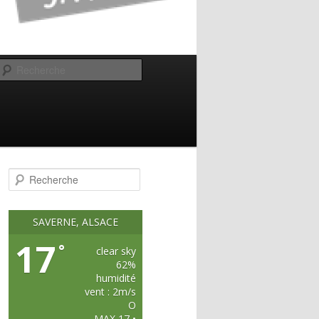
Recherche
R
e
c
h
e
SAVERNE, ALSACE
r
c
17
°
h
clear sky
e
62%
humidité
vent : 2m/s
O
MAX 17 •