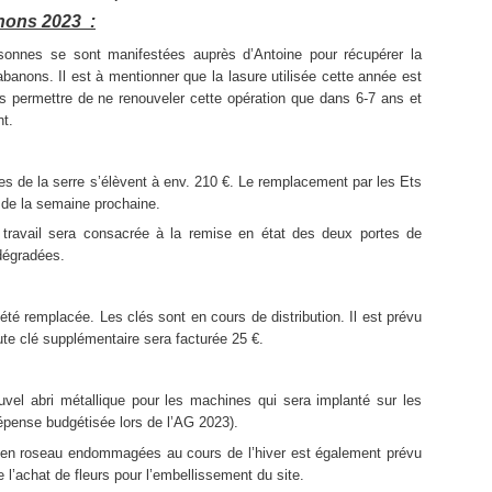
nons 2023 :
rsonnes se sont manifestées auprès d’Antoine pour récupérer la
abanons. Il est à mentionner que la lasure utilisée cette année est
us permettre de ne renouveler cette opération que dans 6-7 ans et
t.
es de la serre s’élèvent à env. 210 €. Le remplacement par les Ets
 de la semaine prochaine.
ravail sera consacrée à la remise en état des deux portes de
 dégradées.
 été remplacée. Les clés sont en cours de distribution. Il est prévu
oute clé supplémentaire sera facturée 25 €.
uvel abri métallique pour les machines qui sera implanté sur les
épense budgétisée lors de l’AG 2023).
en roseau endommagées au cours de l’hiver est également prévu
e l’achat de fleurs pour l’embellissement du site.