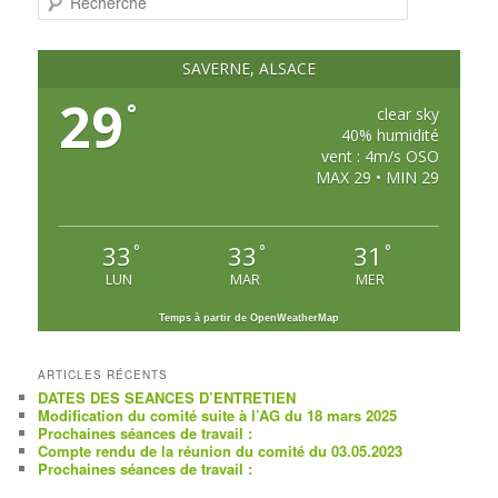
e
c
h
e
SAVERNE, ALSACE
r
c
29
°
h
clear sky
e
40% humidité
vent : 4m/s OSO
MAX 29 • MIN 29
33
33
31
°
°
°
LUN
MAR
MER
Temps à partir de OpenWeatherMap
ARTICLES RÉCENTS
DATES DES SEANCES D’ENTRETIEN
Modification du comité suite à l’AG du 18 mars 2025
Prochaines séances de travail :
Compte rendu de la réunion du comité du 03.05.2023
Prochaines séances de travail :