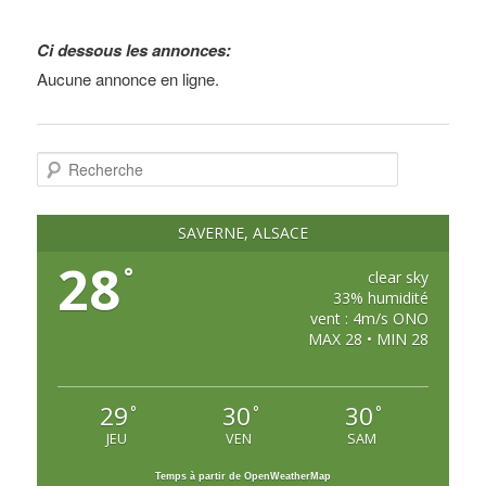
Ci dessous les annonces:
Aucune annonce en ligne.
R
e
c
h
e
SAVERNE, ALSACE
r
c
28
°
h
clear sky
e
33% humidité
vent : 4m/s ONO
MAX 28 • MIN 28
29
30
30
°
°
°
JEU
VEN
SAM
Temps à partir de OpenWeatherMap