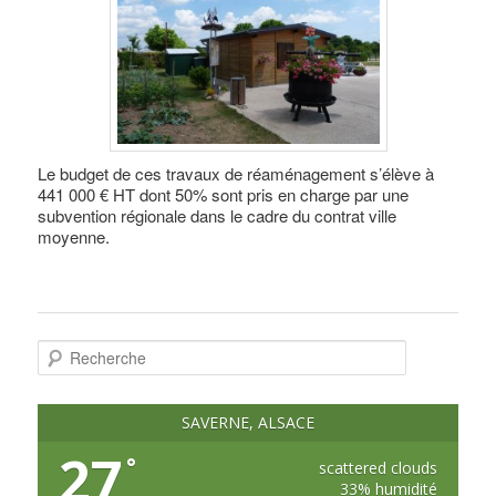
Le budget de ces travaux de réaménagement s’élève à
441 000 € HT dont 50% sont pris en charge par une
subvention régionale dans le cadre du contrat ville
moyenne.
R
e
c
h
e
SAVERNE, ALSACE
r
c
27
°
h
scattered clouds
e
33% humidité