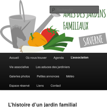
Jardinez malin
Rech
Les jardins familiaux de Saverne
Menu
L’association
Accueil
Où nous trouver
Agenda
Aller
Aller
principal
Vie associative
Les astuces des jardiniers
au
au
Galeries photos
Petites annonces
Météo
contenu
contenu
Espace réservé
Liens
Contact
principal
secondaire
L’histoire d’un jardin familial