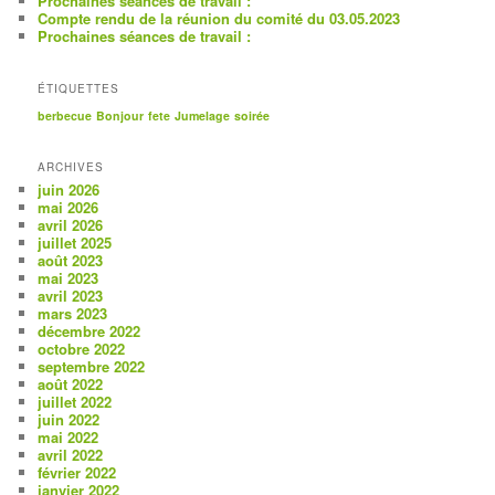
Prochaines séances de travail :
Compte rendu de la réunion du comité du 03.05.2023
Prochaines séances de travail :
ÉTIQUETTES
berbecue
Bonjour
fete
Jumelage
soirée
ARCHIVES
juin 2026
mai 2026
avril 2026
juillet 2025
août 2023
mai 2023
avril 2023
mars 2023
décembre 2022
octobre 2022
septembre 2022
août 2022
juillet 2022
juin 2022
mai 2022
avril 2022
février 2022
janvier 2022