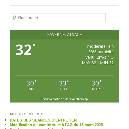
R
e
c
h
e
SAVERNE, ALSACE
r
c
32
°
h
moderate rain
e
38% humidité
vent : 2m/s NO
MAX 32 • MIN 32
30
33
30
°
°
°
DIM
LUN
MAR
Temps à partir de OpenWeatherMap
ARTICLES RÉCENTS
DATES DES SEANCES D’ENTRETIEN
Modification du comité suite à l’AG du 18 mars 2025