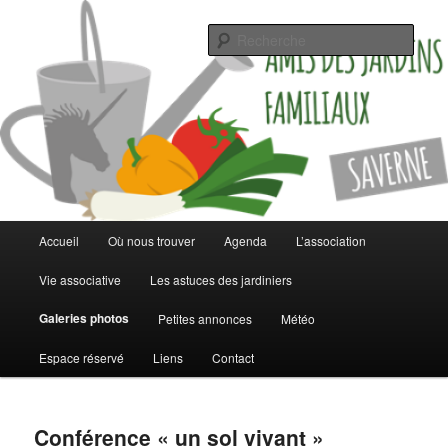
Jardinez malin
Rech
Les jardins familiaux de Saverne
Menu
Accueil
Où nous trouver
Agenda
L’association
Aller
Aller
principal
Vie associative
Les astuces des jardiniers
au
au
Galeries photos
Petites annonces
Météo
contenu
contenu
Espace réservé
Liens
Contact
principal
secondaire
Conférence « un sol vivant »