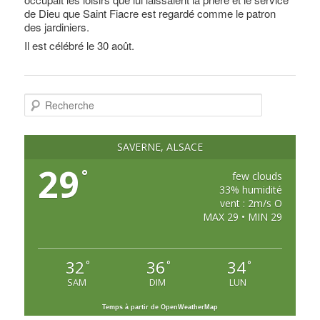
de Dieu que Saint Fiacre est regardé comme le patron
des jardiniers.
Il est célébré le 30 août.
R
e
c
h
e
SAVERNE, ALSACE
r
c
29
°
h
few clouds
e
33% humidité
vent : 2m/s O
MAX 29 • MIN 29
32
36
34
°
°
°
SAM
DIM
LUN
Temps à partir de OpenWeatherMap