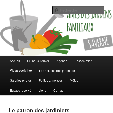
Jardinez malin
Rech
Les jardins familiaux de Saverne
Menu
Accueil
Où nous trouver
Agenda
L’association
Aller
Aller
principal
Vie associative
Les astuces des jardiniers
au
au
Galeries photos
Petites annonces
Météo
contenu
contenu
Espace réservé
Liens
Contact
principal
secondaire
Le patron des jardiniers