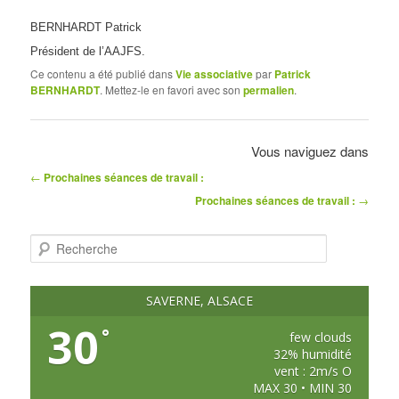
BERNHARDT Patrick
Président de l’AAJFS.
Ce contenu a été publié dans
Vie associative
par
Patrick
BERNHARDT
. Mettez-le en favori avec son
permalien
.
Vous naviguez dans
Navigation
←
Prochaines séances de travail :
des
Prochaines séances de travail :
→
articles
R
e
c
h
e
SAVERNE, ALSACE
r
c
30
°
h
few clouds
e
32% humidité
vent : 2m/s O
MAX 30 • MIN 30