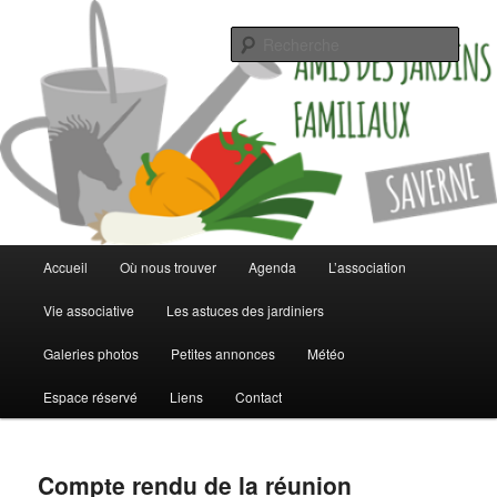
Jardinez malin
Rech
Les jardins familiaux de Saverne
Menu
Accueil
Où nous trouver
Agenda
L’association
Aller
Aller
principal
Vie associative
Les astuces des jardiniers
au
au
Galeries photos
Petites annonces
Météo
contenu
contenu
Espace réservé
Liens
Contact
principal
secondaire
Compte rendu de la réunion