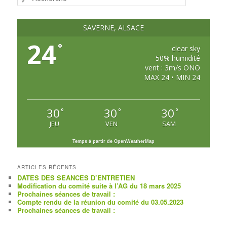
e
c
h
e
SAVERNE, ALSACE
r
c
24
°
h
clear sky
e
50% humidité
vent : 3m/s ONO
MAX 24 • MIN 24
30
30
30
°
°
°
JEU
VEN
SAM
Temps à partir de OpenWeatherMap
ARTICLES RÉCENTS
DATES DES SEANCES D’ENTRETIEN
Modification du comité suite à l’AG du 18 mars 2025
Prochaines séances de travail :
Compte rendu de la réunion du comité du 03.05.2023
Prochaines séances de travail :