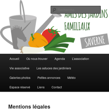
Jardinez malin
Rech
Les jardins familiaux de Saverne
Menu
Accueil
Où nous trouver
Agenda
L’association
Aller
Aller
principal
Vie associative
Les astuces des jardiniers
au
au
Galeries photos
Petites annonces
Météo
contenu
contenu
Espace réservé
Liens
Contact
principal
secondaire
Mentions légales