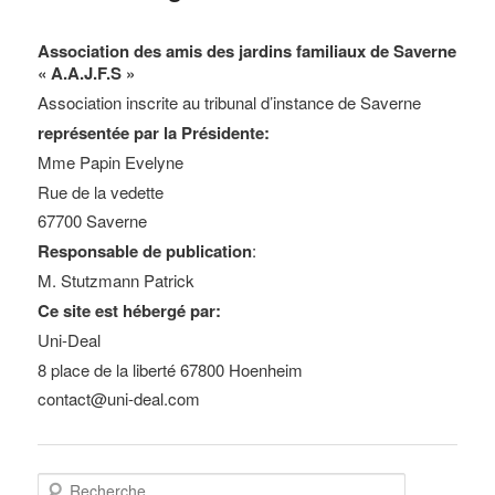
Association des amis des jardins familiaux de Saverne
« A.A.J.F.S »
Association inscrite au tribunal d’instance de Saverne
représentée par la Présidente:
Mme Papin Evelyne
Rue de la vedette
67700 Saverne
Responsable de publication
:
M. Stutzmann Patrick
Ce site est hébergé par:
Uni-Deal
8 place de la liberté 67800 Hoenheim
contact@uni-deal.com
R